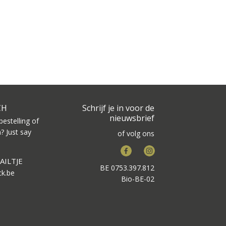
CH
Schrijf je in voor de
nieuwsbrief
bestelling of
? Just say
of volg ons
Facebook
Instagram
AILTJE
BE 0753.397.812
ck.be
Bio-BE-02