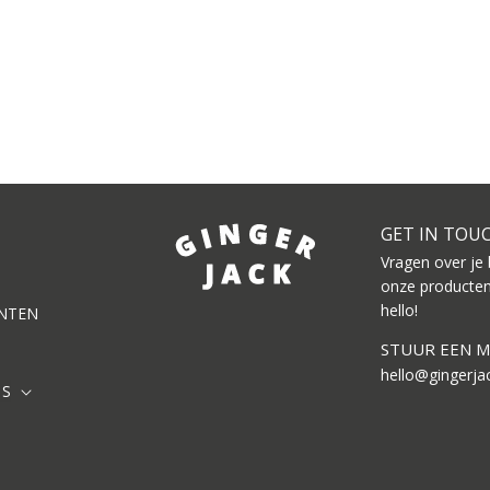
GET IN TOU
Vragen over je 
onze producten
hello!
NTEN
STUUR EEN M
hello@gingerja
DS