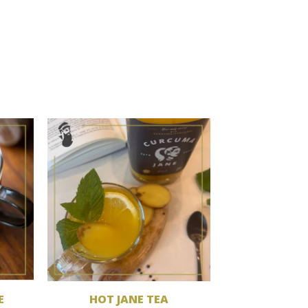
E
HOT JANE TEA
JACKS ROTE