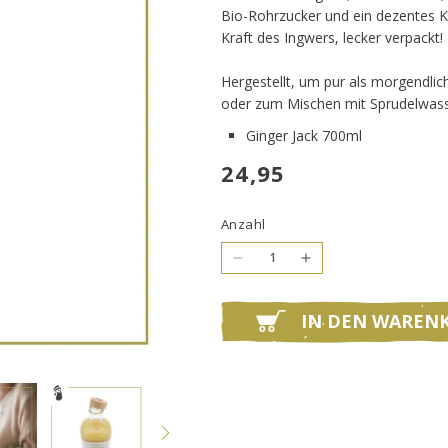
Bio-Rohrzucker und ein dezentes K
Kraft des Ingwers, lecker verpackt!
Hergestellt, um pur als morgendli
oder zum Mischen mit Sprudelwass
Ginger Jack 700ml
Normaler
24,95
Preis
Anzahl
Verringere
Erhöhe
die
die
Menge
Menge
für
für
IN DEN WAREN
Ginger
Ginger
Jack
Jack
700ml
700ml