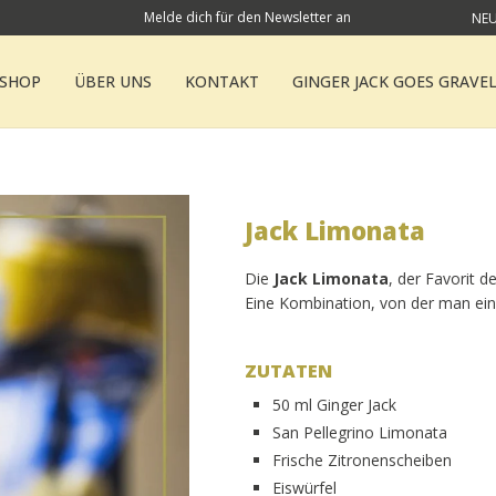
Melde dich für den Newsletter an
NEU
SHOP
ÜBER UNS
KONTAKT
GINGER JACK GOES GRAVE
Jack Limonata
Die
Jack Limonata
, der Favorit 
Eine Kombination, von der man ei
ZUTATEN
50 ml Ginger Jack
San Pellegrino Limonata
Frische Zitronenscheiben
Eiswürfel