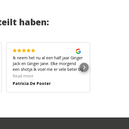
eilt haben:
Ik neem het nu al een half jaar Ginger
Zeer tevreden 
Jack en Ginger Jane. Elke morgend
gembersap. Le
een shotje.Ik voel me er vele beter bij.
fruitsap geven
Ik heb ook al eens contact gehad met
vrouw iedere 
Read more
Read more
de firma zelf en ze hebben mij daar
energie om doo
Patricia De Pooter
Philip De La
heel goe geholpen. Jullie zijn èchte
En ook een sup
toppers doe zo voort.
... raad het ied
product 😍😍