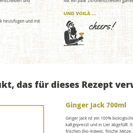
onenscheiben und
Mit ein paar Zitronenscheiben garni
S
UND VOILÀ …
ck hinzufügen und mit
cheers!
kt, das für dieses Rezept ve
Ginger Jack 700ml
Ginger Jack ist ein 100% biologisch
kaltgepresst und in Lier abgefüllt. 
frischen Bio-Ingwer, frische Minze,