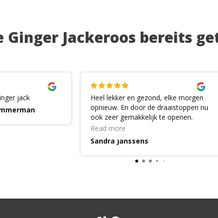
 Ginger Jackeroos bereits get
Ginger jack
Heel lekker en gezond, elke morgen
opnieuw. En door de draaistoppen nu
Temmerman
ook zeer gemakkelijk te openen.
Merci Ginger Jack. Een aanrader.
Read more
Sandra Janssens