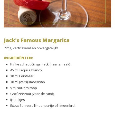
Jack's Famous Margarita
Pittig, verfrissend én onvergetelijk!
INGREDIËNTEN:
Flinke scheut Ginger Jack (naar smaak)
45 ml Tequila blanco
30 ml Cointreau
30 ml (vers) limoensap
5 ml suikersiroop
Grof zeezout (voor de rand)
Ijsblokjes
Extra: Een vers limoenpartje of limoenkrul