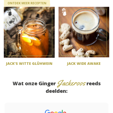
ONTDEK MEER RECEPTEN
JACK’S WITTE GLÜHWEIN
JACK WIDE AWAKE
Jackeroos
Wat onze Ginger
reeds
deelden: