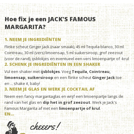
Hoe fix je een JACK'S FAMOUS
MARGARITA?
1. NEEM JE INGREDIËNTEN
Flinke scheut Ginger Jack (naar smaak), 45 ml Tequila blanco, 30 ml
Cointreau, 30 ml (vers) limoensap, 5 ml suikersiroop, grof zeezout
(voor de rand), ijsblokjes en eventueel een vers limoenpartje of -krul
2. SCHENK JE INGREDIËNTEN IN EEN SHAKER
Vul een shaker met
ijsblokjes
. Voeg
Tequila, Cointreau,
limoensap, suikersiroop
en een flinke scheut
Ginger Jack
toe
en ... shake it, baby!
3. NEEM JE GLAS EN WERK JE COCKTAIL AF
Neem een fancy margaritaglas en wrijf een limoenpartje langs de
rand van het glas en
dip het in grof zeezout
. Werk je Jack's
Famous Margarita af met een
limoenpartje of krul
.
EN...
cheeers!