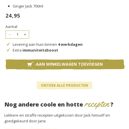
Ginger Jack 700ml
Normale
24,95
prijs
Aantal
Aantal
Aantal
verlagen
verhogen
Levering aan huis binnen
4 werkdagen
voor
voor
Extra
immuniteitsboost
Ginger
Ginger
Jack
Jack
700ml
700ml
AAN WINKELWAGEN TOEVOEGEN
ONTDEK ALLE PRODUCTEN
recepten
Nog andere coole en hotte
?
Lekkere en straffe recepten uitgekozen door Jack himself en
goedgekeurd door Jane.