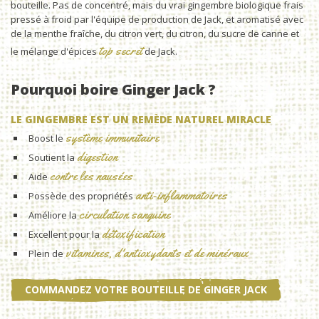
bouteille. Pas de concentré, mais du vrai gingembre biologique frais
pressé à froid par l'équipe de production de Jack, et aromatisé avec
de la menthe fraîche, du citron vert, du citron, du sucre de canne et
top secret
le mélange d'épices
de Jack.
Pourquoi boire Ginger Jack ?
LE GINGEMBRE EST UN REMÈDE NATUREL MIRACLE
système immunitaire
Boost le
digestion
Soutient la
contre les nausées
Aide
anti-inflammatoires
Possède des propriétés
circulation sanguine
Améliore la
détoxification
Excellent pour la
vitamines, d'antioxydants et de minéraux
Plein de
COMMANDEZ VOTRE BOUTEILLE DE GINGER JACK