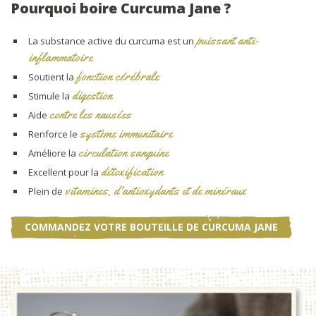
Pourquoi boire Curcuma Jane ?
puissant anti-
La substance active du curcuma est un
inflammatoire
fonction cérébrale
Soutient la
digestion
Stimule la
contre les nausées
Aide
système immunitaire
Renforce le
circulation sanguine
Améliore la
détoxification
Excellent pour la
vitamines, d'antioxydants et de minéraux
Plein de
COMMANDEZ VOTRE BOUTEILLE DE CURCUMA JANE